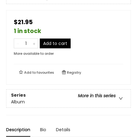
$21.95
1 in stock
Add to cart
More available to order
Add to
favourites
Registry
Series
More in this series
Album
Description
Bio
Details