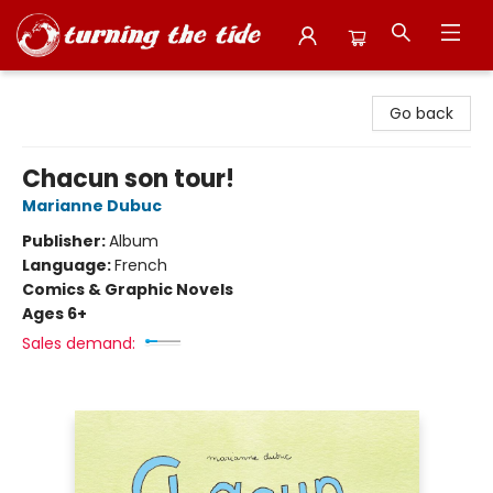
Turning the Tide Bookstore
Go back
Chacun son tour!
Marianne Dubuc
Publisher:
Album
Language:
French
Comics & Graphic Novels
Ages 6+
Sales demand: