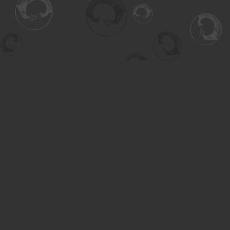
Find us at
Turning the Tide Bookstore
615 Main Street
Saskatoon
,
SK
Canada
S7H 0J8
Map & Hours
Contact us
306-955-3070